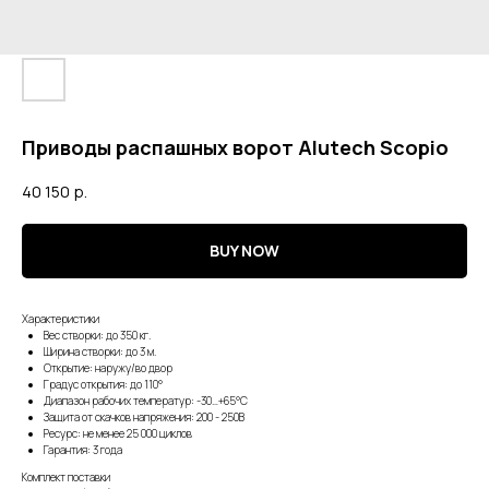
Приводы распашных ворот Alutech Scopio
40 150
р.
BUY NOW
Характеристики
Вес створки: до 350 кг.
Ширина створки: до 3 м.
Открытие: наружу/во двор
Градус открытия: до 110°
Диапазон рабочих температур: -30…+65°С
Защита от скачков напряжения: 200 - 250В
Ресурс: не менее 25 000 циклов
Гарантия: 3 года
Комплект поставки