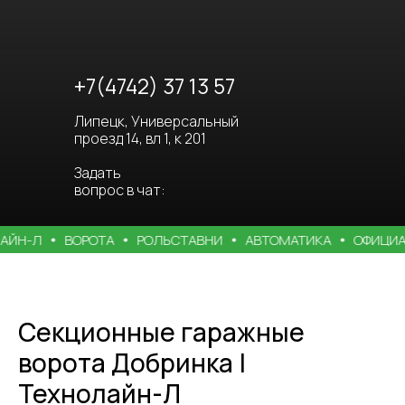
+7(4742) 37 13 57
Липецк, Универсальный
проезд 14, вл 1, к 201
Задать
вопрос в чат:
-Л
ВОРОТА
РОЛЬСТАВНИ
АВТОМАТИКА
ОФИЦИАЛЬН
Секционные гаражные
ворота Добринка |
Технолайн-Л