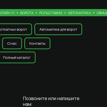
Н-Л
ВОРОТА
РОЛЬСТАВНИ
АВТОМАТИКА
ОФИЦИАЛ
откатных ворот
Автоматика для ворот
О нас
Контакты
Полный каталог
Позвоните или напишите
нам: