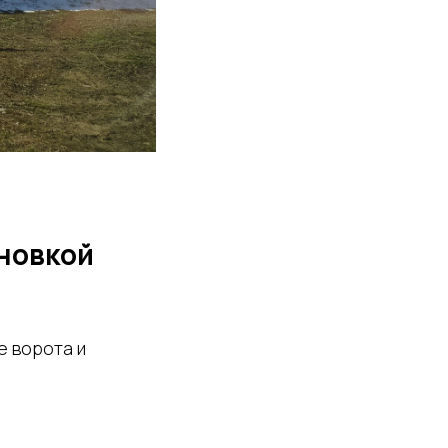
новкой
е ворота и