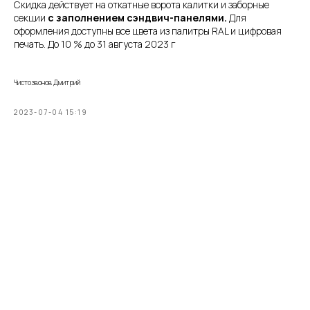
Скидка действует на откатные ворота калитки и заборные
секции
с заполнением сэндвич-панелями.
Для
оформления доступны все цвета из палитры RAL и цифровая
печать. До 10 % до 31 августа 2023 г
Чистозвонов Дмитрий
2023-07-04 15:19